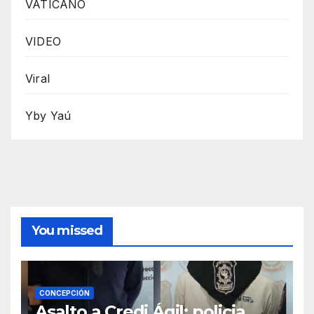
VATICANO
VIDEO
Viral
Yby Yaú
You missed
CONCEPCIÓN
Asalto a Credi Ágil: policia