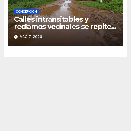
CONCEPCIÓN
Calles intransitables y
reclamos vecinales se repiten
en barrios de Concepción
AGO 7, 2026