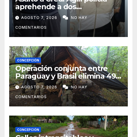
aprehende a dos
sospechosos e incauta
AGOSTO 7, 2026
NO HAY
evidencias en Concepción
COMENTARIOS
CONCEPCIÓN
Operación conjunta entre
Paraguay y Brasil elimina 498
toneladas de marihuana en
AGOSTO 7, 2026
NO HAY
Amambay
COMENTARIOS
CONCEPCIÓN