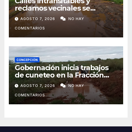
Calles intransitables y
reclamos vecinales se
repiten en barrios de
AGOSTO 7, 2026
NO HAY
Concepción
COMENTARIOS
CONCEPCIÓN
Gobernación inicia trabajos
de cuneteo en la Fracción
José Félix
AGOSTO 7, 2026
NO HAY
COMENTARIOS