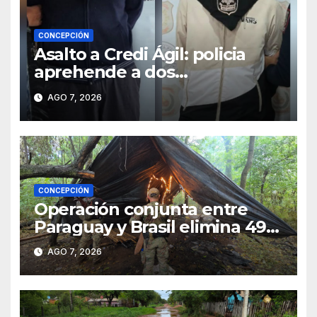
CONCEPCIÓN
Asalto a Credi Ágil: policia
aprehende a dos
sospechosos e incauta
AGO 7, 2026
evidencias en Concepción
CONCEPCIÓN
Operación conjunta entre
Paraguay y Brasil elimina 498
toneladas de marihuana en
AGO 7, 2026
Amambay