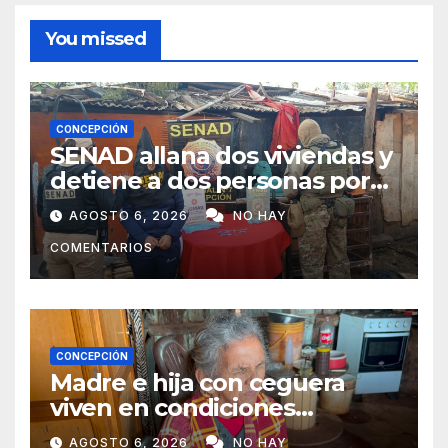
You missed
CONCEPCIÓN
SENAD allana dos viviendas y
detiene a dos personas por
presunto microtráfico en
AGOSTO 6, 2026
NO HAY
Concepción
COMENTARIOS
CONCEPCIÓN
Madre e hija con ceguera
viven en condiciones
precarias y vecinos impulsan
AGOSTO 6, 2026
NO HAY