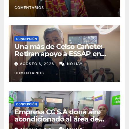
campaña solidaria para
COMENTARIOS
ayudarlas
CONCEPCIÓN
Una más de Celso Cañete:
Retiran apoyo a ESSAP en
Concepción
AGOSTO 6, 2026
NO HAY
COMENTARIOS
CONCEPCIÓN
Empresa CC S.A dona aire
acondicionado al área de
maternidad del IPS de