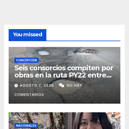
You missed
CONCEPCIÓN
Seis consorcios compiten por
obras en la ruta PY22 entre
Concepción y Vallemí
AGOSTO 7, 2026
NO HAY
COMENTARIOS
NACIONALES