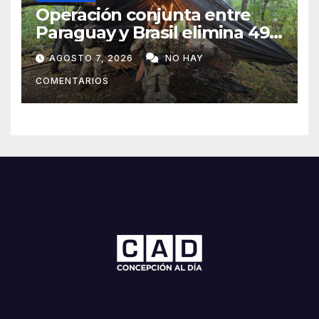
Operación conjunta entre
Paraguay y Brasil elimina 498
toneladas de marihuana en
AGOSTO 7, 2026
NO HAY
Amambay
COMENTARIOS