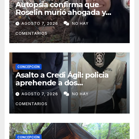
Autopsia confirma que
Roselin murió ahogada y
luego sufrió una violenta
AGOSTO 7, 2026
NO HAY
mutilación
COMENTARIOS
CONCEPCIÓN
Asalto a Credi Ágil: policia
aprehende a dos
sospechosos e incauta
AGOSTO 7, 2026
NO HAY
evidencias en Concepción
COMENTARIOS
CONCEPCIÓN