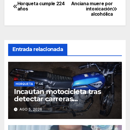
Horqueta cumple 224
Anciana muere por
Navegación
años
intoxicación
alcohólica
de
entradas
Entrada relacionada
HORQUETA
Incautan motocicleta tras
detectar carreras
clandestinas y maniobras
AGO 5, 2026
peligrosas en Horqueta