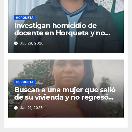
HORQUETA
Investigan homicidio de
docente en Horqueta y no
descartan vínculo con
JUL 28, 2026
préstamos de dinero
HORQUETA
Buscan a una mujer que salió
de su vivienda y no regresó
en Horqueta
JUL 21, 2026