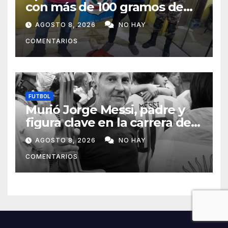
con más de 100 gramos de
supuesta marihuana en
AGOSTO 8, 2026
NO HAY
Horqueta
COMENTARIOS
FUTBOL
Murió Jorge Messi, padre y
figura clave en la carrera de
Lionel Messi
AGOSTO 8, 2026
NO HAY
COMENTARIOS