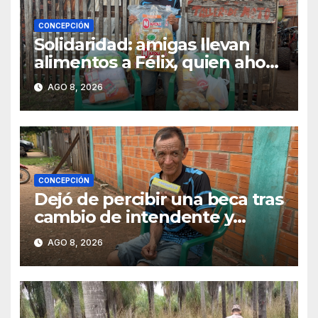
CONCEPCIÓN
Solidaridad: amigas llevan
alimentos a Félix, quien ahora
vende caramelos para
AGO 8, 2026
subsistir
CONCEPCIÓN
Dejó de percibir una beca tras
cambio de intendente y
ahora vende caramelos para
AGO 8, 2026
subsistir