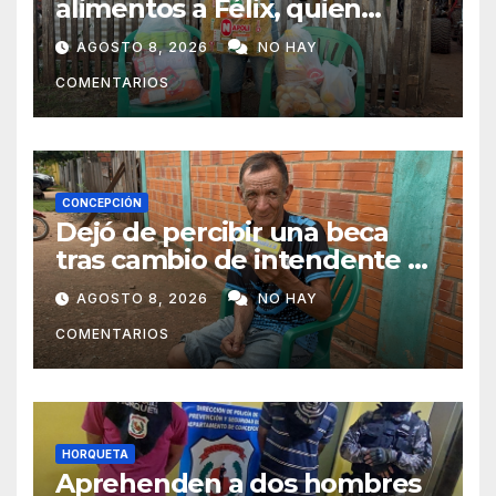
alimentos a Félix, quien
ahora vende caramelos para
AGOSTO 8, 2026
NO HAY
subsistir
COMENTARIOS
CONCEPCIÓN
Dejó de percibir una beca
tras cambio de intendente y
ahora vende caramelos para
AGOSTO 8, 2026
NO HAY
subsistir
COMENTARIOS
HORQUETA
Aprehenden a dos hombres