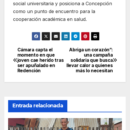
social universitaria y posiciona a Concepción
como un punto de encuentro para la
cooperación académica en salud.
Cámara capta el
Abriga un corazón”:
Navegación
momento en que
una campaña
joven cae herido tras
solidaria que busca
de
ser apuñalado en
llevar calor a quienes
Redención
más lo necesitan
entradas
Entrada relacionada