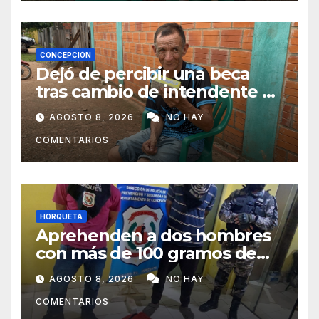
CONCEPCIÓN
Dejó de percibir una beca
tras cambio de intendente y
ahora vende caramelos para
AGOSTO 8, 2026
NO HAY
subsistir
COMENTARIOS
HORQUETA
Aprehenden a dos hombres
con más de 100 gramos de
supuesta marihuana en
AGOSTO 8, 2026
NO HAY
Horqueta
COMENTARIOS