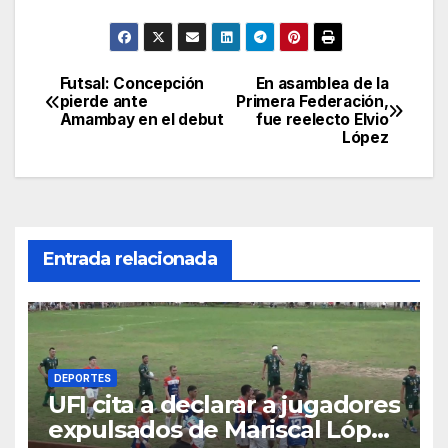
Futsal: Concepción
En asamblea de la
Navegación
pierde ante
Primera Federación,
Amambay en el debut
fue reelecto Elvio
de
López
entradas
Entrada relacionada
DEPORTES
UFI cita a declarar a jugadores
expulsados de Mariscal López