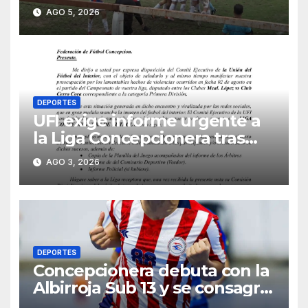
y miembros del club
AGO 5, 2026
DEPORTES
UFI exige informe urgente a
la Liga Concepcionera tras
incidentes en la primera final
AGO 3, 2026
DEPORTES
Concepcionera debuta con la
Albirroja Sub 13 y se consagra
campeona sudamericana