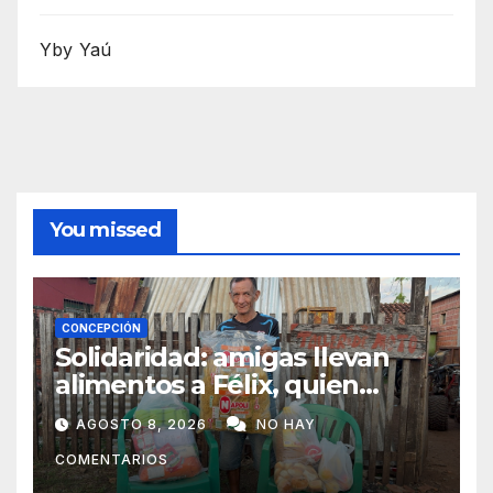
Yby Yaú
You missed
CONCEPCIÓN
Solidaridad: amigas llevan
alimentos a Félix, quien
ahora vende caramelos para
AGOSTO 8, 2026
NO HAY
subsistir
COMENTARIOS