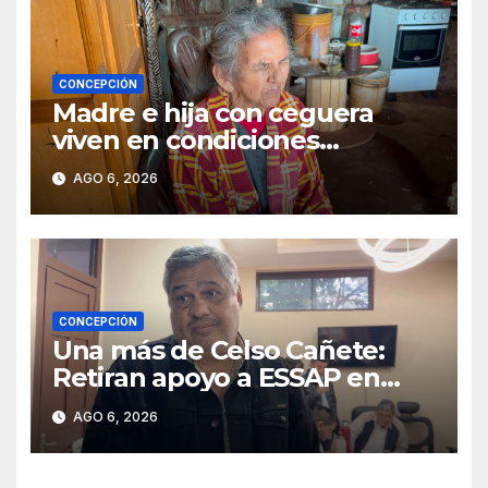
CONCEPCIÓN
Madre e hija con ceguera
viven en condiciones
precarias y vecinos impulsan
AGO 6, 2026
campaña solidaria para
ayudarlas
CONCEPCIÓN
Una más de Celso Cañete:
Retiran apoyo a ESSAP en
Concepción
AGO 6, 2026