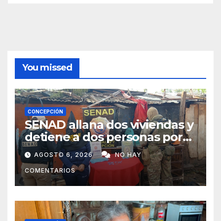
You missed
CONCEPCIÓN
SENAD allana dos viviendas y
detiene a dos personas por
presunto microtráfico en
AGOSTO 6, 2026
NO HAY
Concepción
COMENTARIOS