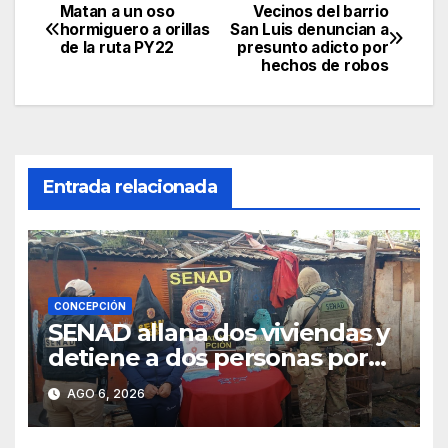
Matan a un oso
Vecinos del barrio
Navegación
hormiguero a orillas
San Luis denuncian a
de la ruta PY22
presunto adicto por
de
hechos de robos
entradas
Entrada relacionada
CONCEPCIÓN
SENAD allana dos viviendas y
detiene a dos personas por
presunto microtráfico en
AGO 6, 2026
Concepción