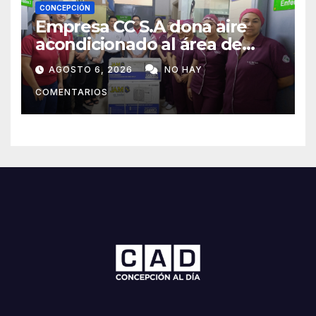
CONCEPCIÓN
Empresa CC S.A dona aire
acondicionado al área de
maternidad del IPS de
AGOSTO 6, 2026
NO HAY
Concepción
COMENTARIOS