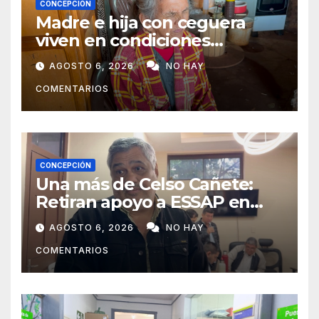
CONCEPCIÓN
Madre e hija con ceguera
viven en condiciones
precarias y vecinos impulsan
AGOSTO 6, 2026
NO HAY
campaña solidaria para
COMENTARIOS
ayudarlas
CONCEPCIÓN
Una más de Celso Cañete:
Retiran apoyo a ESSAP en
Concepción
AGOSTO 6, 2026
NO HAY
COMENTARIOS