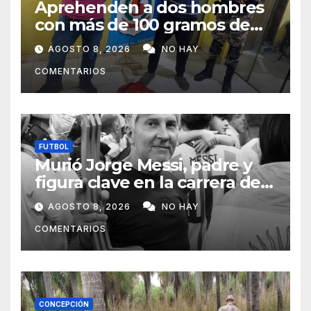
Aprehenden a dos hombres
con más de 100 gramos de
supuesta marihuana en
AGOSTO 8, 2026
NO HAY
Horqueta
COMENTARIOS
FUTBOL
Murió Jorge Messi, padre y
figura clave en la carrera de
Lionel Messi
AGOSTO 8, 2026
NO HAY
COMENTARIOS
CONCEPCIÓN