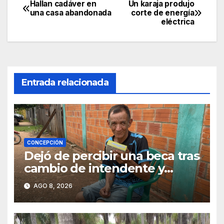
Hallan cadáver en
Un karaja produjo
Navegación
una casa abandonada
corte de energía
eléctrica
de
entradas
Entrada relacionada
CONCEPCIÓN
Dejó de percibir una beca tras
cambio de intendente y
ahora vende caramelos para
AGO 8, 2026
subsistir