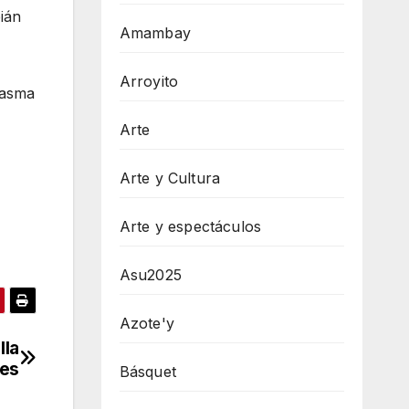
ián
Amambay
Arroyito
siasma
Arte
Arte y Cultura
Arte y espectáculos
Asu2025
Azote'y
lla
es
Básquet