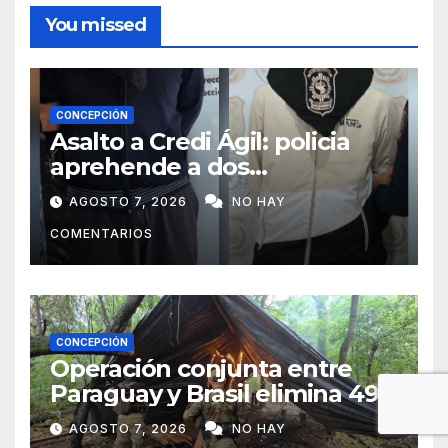
You missed
CONCEPCIÓN
Asalto a Credi Ágil: policia
aprehende a dos
sospechosos e incauta
AGOSTO 7, 2026
NO HAY
evidencias en Concepción
COMENTARIOS
CONCEPCIÓN
Operación conjunta entre
Paraguay y Brasil elimina 498
toneladas de marihuana en
AGOSTO 7, 2026
NO HAY
Amambay