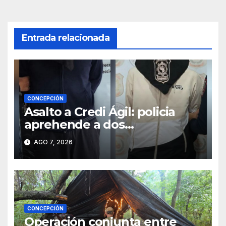
Entrada relacionada
CONCEPCIÓN
Asalto a Credi Ágil: policia
aprehende a dos
sospechosos e incauta
AGO 7, 2026
evidencias en Concepción
CONCEPCIÓN
Operación conjunta entre