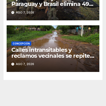
Paraguay y Brasil elimina 498
toneladas de marihuana en
AGO 7, 2026
Amambay
CONCEPCIÓN
Calles intransitables y
reclamos vecinales se repiten
en barrios de Concepción
AGO 7, 2026