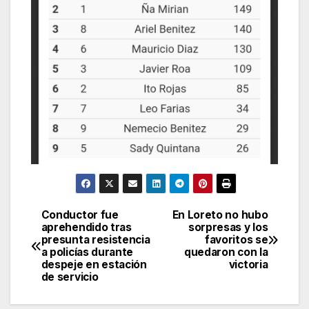
Conductor fue
En Loreto no hubo
Navegación
aprehendido tras
sorpresas y los
presunta resistencia
favoritos se
de
a policías durante
quedaron con la
despeje en estación
victoria
entradas
de servicio