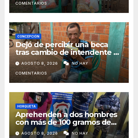
COMENTARIOS
CONCEPCIÓN
Dejó de percibir una beca
tras cambio de intendente y
ahora vende caramelos para
AGOSTO 8, 2026
NO HAY
subsistir
COMENTARIOS
HORQUETA
Aprehenden a dos hombres
con más de 100 gramos de
supuesta marihuana en
AGOSTO 8, 2026
NO HAY
Horqueta