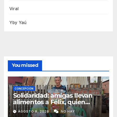
Viral
Yby Yaú
You missed
CONCEPCIÓN
Solidaridad: amigas llevan
alimentos a Félix, quien
ahora vende caramelos para
AGOSTO 8, 2026
NO HAY
subsistir