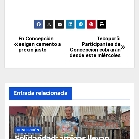
En Concepción
Tekoporã:
Navegación
exigen cemento a
Participantes de
precio justo
Concepción cobrarán
de
desde este miércoles
entradas
Entrada relacionada
CONCEPCIÓN
Solidaridad: amigas llevan