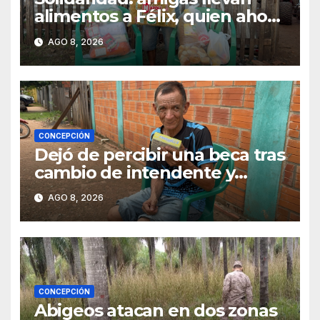
alimentos a Félix, quien ahora
vende caramelos para
AGO 8, 2026
subsistir
CONCEPCIÓN
Dejó de percibir una beca tras
cambio de intendente y
ahora vende caramelos para
AGO 8, 2026
subsistir
CONCEPCIÓN
Abigeos atacan en dos zonas