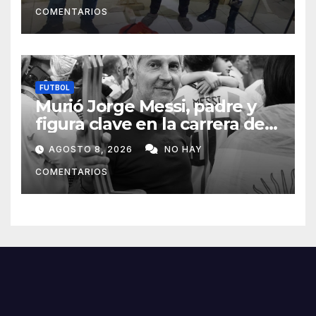
COMENTARIOS
FUTBOL
Murió Jorge Messi, padre y
figura clave en la carrera de
Lionel Messi
AGOSTO 8, 2026
NO HAY
COMENTARIOS