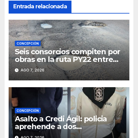
Entrada relacionada
CONCEPCIÓN
Seis consorcios compiten por
obras en la ruta PY22 entre
Concepción y Vallemí
AGO 7, 2026
CONCEPCIÓN
Asalto a Credi Ágil: policia
aprehende a dos
sospechosos e incauta
AGO 7, 2026