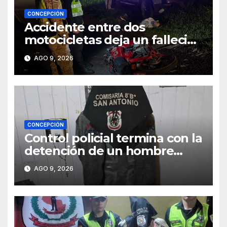
CONCEPCIÓN
Accidente entre dos
motocicletas deja un fallecido
y dos heridos en Yby Yaú
AGO 9, 2026
CONCEPCIÓN
Control policial termina con la
detención de un hombre
requerido por la justicia
AGO 9, 2026