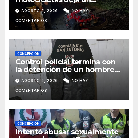
fallecido y dos heridos en Yby
AGOSTO 9, 2026
NO HAY
Yaú
COMENTARIOS
CONCEPCIÓN
Control policial termina con
la detención de un hombre
requerido por la justicia
AGOSTO 9, 2026
NO HAY
COMENTARIOS
CONCEPCIÓN
Intentó abusar sexualmente