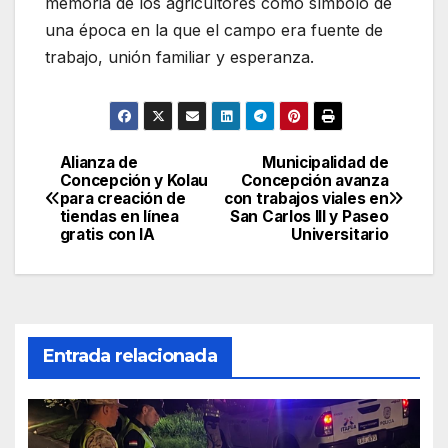
memoria de los agricultores como símbolo de
una época en la que el campo era fuente de
trabajo, unión familiar y esperanza.
Alianza de
Municipalidad de
Navegación
Concepción y Kolau
Concepción avanza
para creación de
con trabajos viales en
de
tiendas en línea
San Carlos III y Paseo
gratis con IA
Universitario
entradas
Entrada relacionada