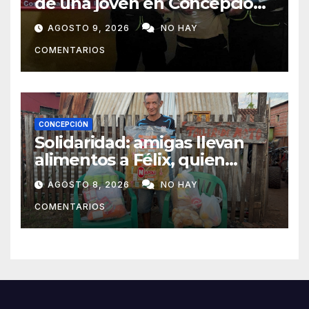
de una joven en Concepción
y fue aprehendido
AGOSTO 9, 2026
NO HAY
COMENTARIOS
CONCEPCIÓN
Solidaridad: amigas llevan
alimentos a Félix, quien
ahora vende caramelos para
AGOSTO 8, 2026
NO HAY
subsistir
COMENTARIOS