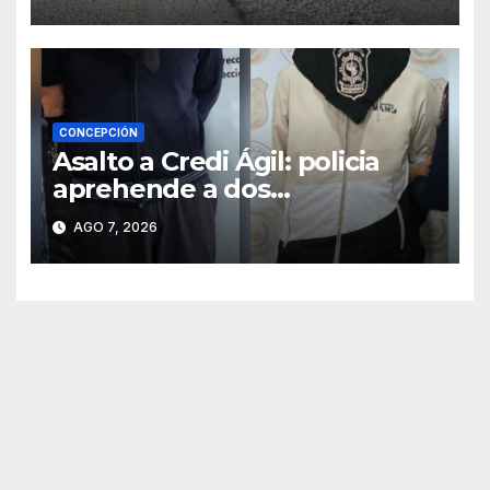
CONCEPCIÓN
Asalto a Credi Ágil: policia
aprehende a dos
sospechosos e incauta
AGO 7, 2026
evidencias en Concepción