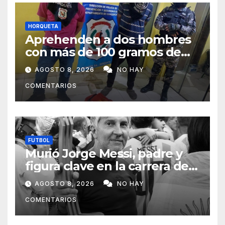
HORQUETA
Aprehenden a dos hombres
con más de 100 gramos de
supuesta marihuana en
AGOSTO 8, 2026
NO HAY
Horqueta
COMENTARIOS
FUTBOL
Murió Jorge Messi, padre y
figura clave en la carrera de
Lionel Messi
AGOSTO 8, 2026
NO HAY
COMENTARIOS