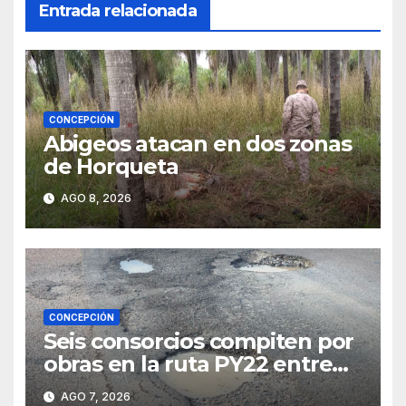
Entrada relacionada
CONCEPCIÓN
Abigeos atacan en dos zonas
de Horqueta
AGO 8, 2026
CONCEPCIÓN
Seis consorcios compiten por
obras en la ruta PY22 entre
Concepción y Vallemí
AGO 7, 2026