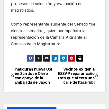
procesos de selección y evaluación de
magistrados.
Como representante suplente del Senado fue
electo el senador , quien acompañará la
representación de la Cámara Alta ante el
Consejo de la Magistratura.
Inauguran nueva USF
Vecinos exigen a
Navegación
en San José Olero
ESSAP reparar caño
con apoyo de la
roto que afecta una
de
Embajada de Japón
calle de Itacurubí
entradas