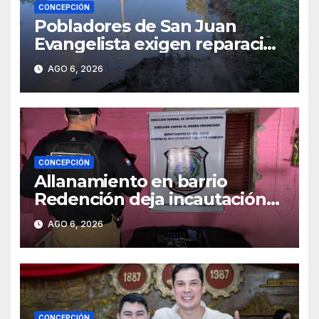
CONCEPCIÓN
Pobladores de San Juan
Evangelista exigen reparación
urgente de caminos vecinales
AGO 6, 2026
CONCEPCIÓN
Allanamiento en barrio
Redención deja incautación
de presunta cocaína tipo
AGO 6, 2026
crack en Concepción
CONCEPCIÓN