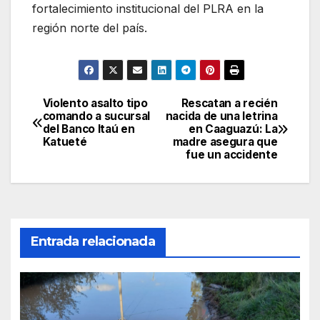
fortalecimiento institucional del PLRA en la
región norte del país.
Violento asalto tipo
Rescatan a recién
Navegación
comando a sucursal
nacida de una letrina
del Banco Itaú en
en Caaguazú: La
de
Katueté
madre asegura que
fue un accidente
entradas
Entrada relacionada