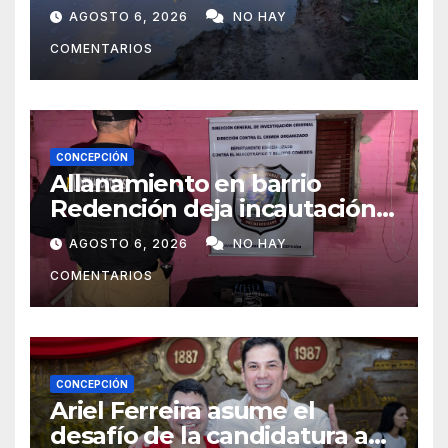
reparación urgente de
AGOSTO 6, 2026
NO HAY
caminos vecinales
COMENTARIOS
CONCEPCIÓN
Allanamiento en barrio
Redención deja incautación
de presunta cocaína tipo
AGOSTO 6, 2026
NO HAY
crack en Concepción
COMENTARIOS
CONCEPCIÓN
Ariel Ferreira asume el
desafío de la candidatura a