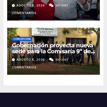
concejal tras la renuncia de
AGOSTO 6, 2026
NO HAY
Lourdes Carduz
COMENTARIOS
CONCEPCIÓN
Gobernación proyecta nueva
sede para la Comisaría 9ª de
Villa Armando tras verificar
AGOSTO 6, 2026
NO HAY
las condiciones edilicias
COMENTARIOS