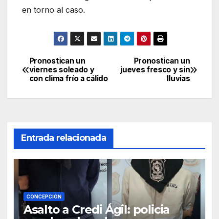
en torno al caso.
Pronostican un
Pronostican un
Navegación
viernes soleado y
jueves fresco y sin
con clima frío a cálido
lluvias
de
entradas
Entrada relacionada
CONCEPCIÓN
Asalto a Credi Ágil: policia