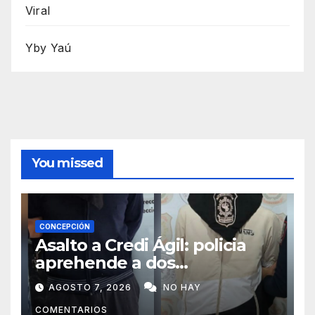
Viral
Yby Yaú
You missed
CONCEPCIÓN
Asalto a Credi Ágil: policia
aprehende a dos
sospechosos e incauta
AGOSTO 7, 2026
NO HAY
evidencias en Concepción
COMENTARIOS