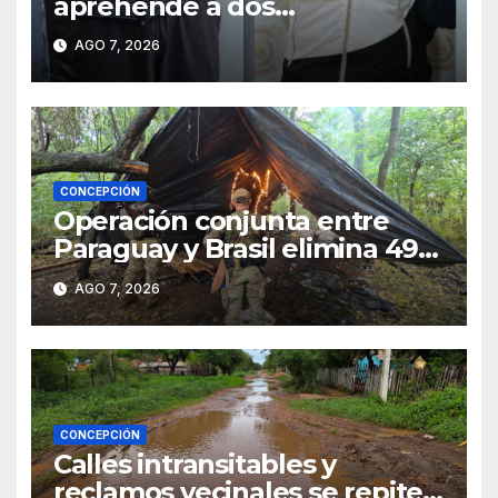
aprehende a dos
sospechosos e incauta
AGO 7, 2026
evidencias en Concepción
CONCEPCIÓN
Operación conjunta entre
Paraguay y Brasil elimina 498
toneladas de marihuana en
AGO 7, 2026
Amambay
CONCEPCIÓN
Calles intransitables y
reclamos vecinales se repiten