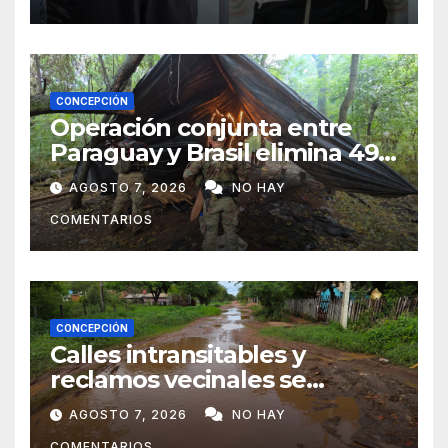
CONCEPCIÓN
Operación conjunta entre
Paraguay y Brasil elimina 498
toneladas de marihuana en
AGOSTO 7, 2026
NO HAY
Amambay
COMENTARIOS
CONCEPCIÓN
Calles intransitables y
reclamos vecinales se
repiten en barrios de
AGOSTO 7, 2026
NO HAY
Concepción
COMENTARIOS