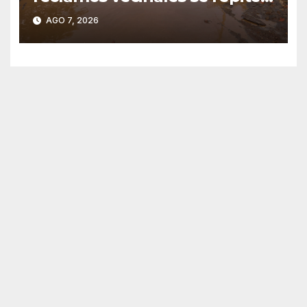
en barrios de Concepción
AGO 7, 2026