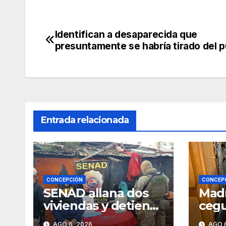
Identifican a desaparecida que
Navegación
presuntamente se habría tirado del 
de
entradas
Entrada relacionada
CONCEPCIÓN
CONCEP
SENAD allana dos
Madr
viviendas y detiene
cegu
a dos personas por
cond
AGO 6, 2026
AGO 6