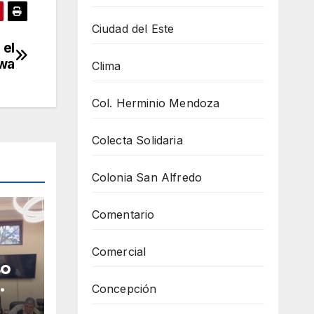
Ciudad del Este
 el
wa
Clima
Col. Herminio Mendoza
Colecta Solidaria
Colonia San Alfredo
Comentario
Comercial
so
Concepción
en