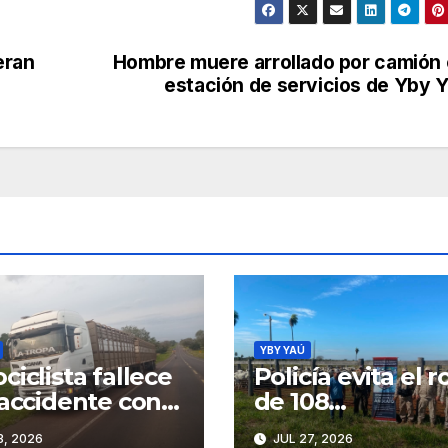
eran
Hombre muere arrollado por camión
estación de servicios de Yby 
YBY YAÚ
ciclista fallece
Policía evita el 
 accidente con
de 108
ractocamión
desmamantes tr
, 2026
JUL 27, 2026