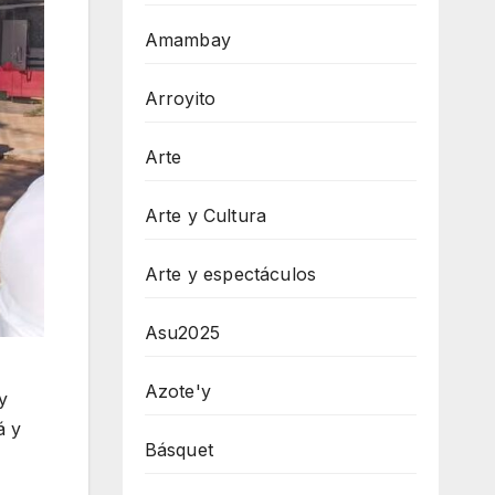
Amambay
Arroyito
Arte
Arte y Cultura
Arte y espectáculos
Asu2025
Azote'y
y
á y
Básquet