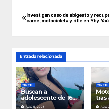
Investigan caso de abigeato y recup
Navegación
carne, motocicleta y rifle en Yby Yaú
de
entradas
Entrada relacionada
YBY YAÚ
YBY YAÚ
Buscan a
Moto
adolescente de 16
tras
años que no
un t
AGO 5, 2026
AGO 3