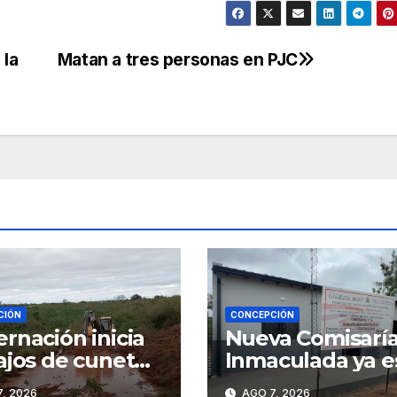
 la
Matan a tres personas en PJC
CIÓN
CONCEPCIÓN
rnación inicia
Nueva Comisaría
ajos de cuneteo
Inmaculada ya e
a Fracción José
operativa tras
, 2026
AGO 7, 2026