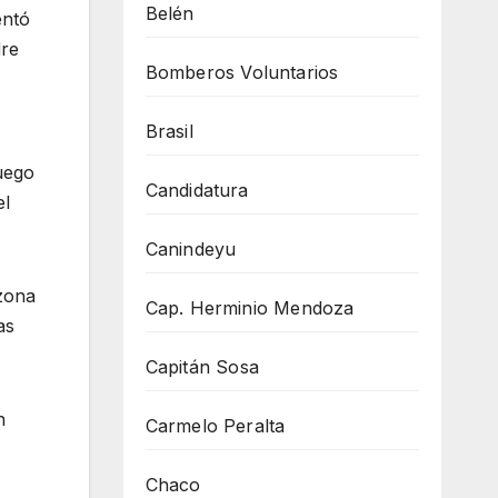
Belén
entó
dre
Bomberos Voluntarios
Brasil
luego
Candidatura
el
Canindeyu
 zona
Cap. Herminio Mendoza
as
Capitán Sosa
n
Carmelo Peralta
Chaco