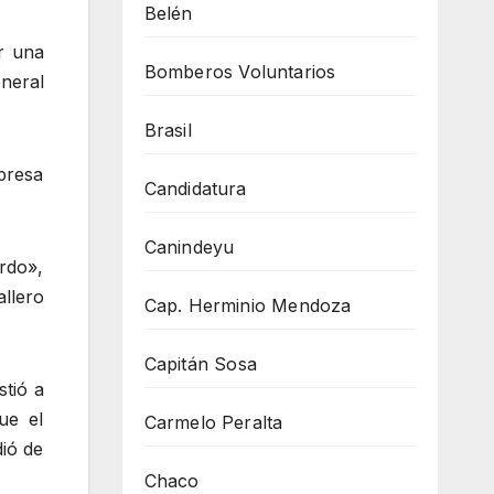
Belén
or una
Bomberos Voluntarios
neral
Brasil
presa
Candidatura
Canindeyu
rdo»,
llero
Cap. Herminio Mendoza
Capitán Sosa
stió a
ue el
Carmelo Peralta
dió de
Chaco