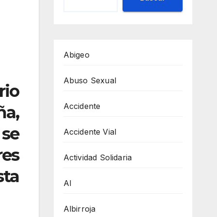
Abigeo
Abuso Sexual
rio
Accidente
ña,
 se
Accidente Vial
es
Actividad Solidaria
sta
AI
Albirroja