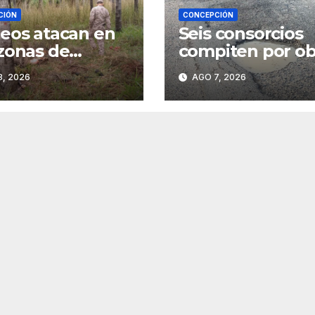
CIÓN
CONCEPCIÓN
eos atacan en
Seis consorcios
zonas de
compiten por ob
queta
en la ruta PY22
, 2026
AGO 7, 2026
entre Concepció
Vallemí