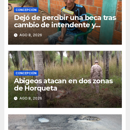
CONCEPCIÓN
Dejó de percibir una beca tras
cambio de intendente y
ahora vende caramelos para
AGO 8, 2026
subsistir
CONCEPCIÓN
Abigeos atacan en dos zonas
de Horqueta
AGO 8, 2026