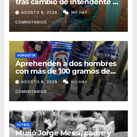
tras cambio de intendente y
ahora vende caramelos para
AGOSTO 8, 2026
NO HAY
subsistir
COMENTARIOS
HORQUETA
Aprehenden a dos hombres
con más de 100 gramos de
supuesta marihuana en
AGOSTO 8, 2026
NO HAY
Horqueta
COMENTARIOS
FUTBOL
Murió Jorge Messi, padre y