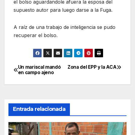
el bolso aguardandole afuera la esposa del
supuesto autor para luego darse a la Fuga.
A raíz de una trabajo de inteligencia se pudo
recuperar el bolso.
Un mariscal mandó
Zona del EPP y la ACA
Navegación
en campo ajeno
de
entradas
Entrada relacionada