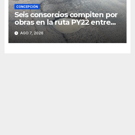
CONCEPCIÓN
Seis consorcios compiten por
obras en la ruta PY22 entre
Concepción y Vallemí
AGO 7, 2026