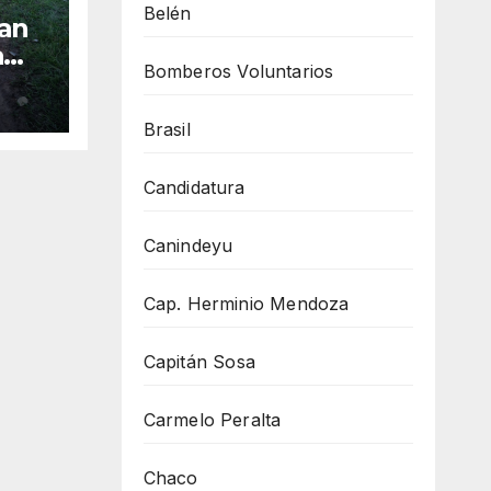
Belén
San
a
Bomberos Voluntarios
ón
inos
Brasil
Candidatura
Canindeyu
Cap. Herminio Mendoza
Capitán Sosa
Carmelo Peralta
Chaco