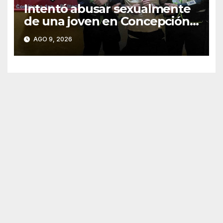
Intentó abusar sexualmente
de una joven en Concepción y
fue aprehendido
AGO 9, 2026