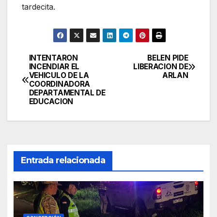
tardecita.
INTENTARON
BELEN PIDE
Navegación
INCENDIAR EL
LIBERACION DE
VEHICULO DE LA
ARLAN
de
COORDINADORA
DEPARTAMENTAL DE
entradas
EDUCACION
Entrada relacionada