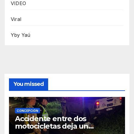
VIDEO
Viral
Yby Yaú
You missed
CONCEPCIÓN
Accidente entre dos
motocicletas deja un
fallecido y dos heridos en Yby