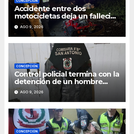
CONCEPCIÓN
Accidente entre dos
motocicletas deja un fallecido
y dos heridos en Yby Yaú
AGO 9, 2026
CONCEPCIÓN
Control policial termina con la
detención de un hombre
requerido por la justicia
AGO 9, 2026
CONCEPCIÓN