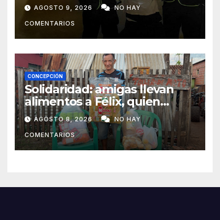
y fue aprehendido
AGOSTO 9, 2026
NO HAY
COMENTARIOS
CONCEPCIÓN
Solidaridad: amigas llevan
alimentos a Félix, quien
ahora vende caramelos para
AGOSTO 8, 2026
NO HAY
subsistir
COMENTARIOS