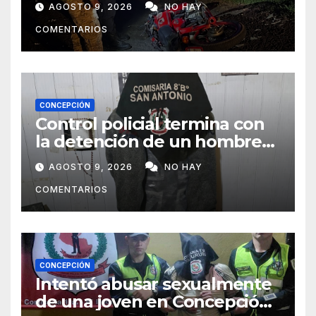
AGOSTO 9, 2026
NO HAY
Yaú
COMENTARIOS
CONCEPCIÓN
Control policial termina con
la detención de un hombre
requerido por la justicia
AGOSTO 9, 2026
NO HAY
COMENTARIOS
CONCEPCIÓN
Intentó abusar sexualmente
de una joven en Concepción