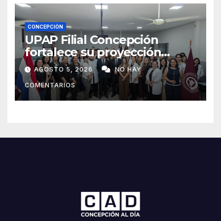
CONCEPCIÓN
UPAP Filial Concepción
fortalece su proyección
internacional con la visita del
AGOSTO 5, 2026
NO HAY
Prof. Dr. Antonio Castaño,
COMENTARIOS
referente de la Universidad
de Sevilla