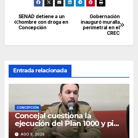
SENAD detiene a un
Gobernación
Navegación
hombre con droga en
inauguró muralla
Concepción
perimetral en el
de
CREC
entradas
Entrada relacionada
CONCEPCIÓN
Concejal cuestiona la
ejecución del Plan 1000 y pide
mayor participación del
AGO 5, 2026