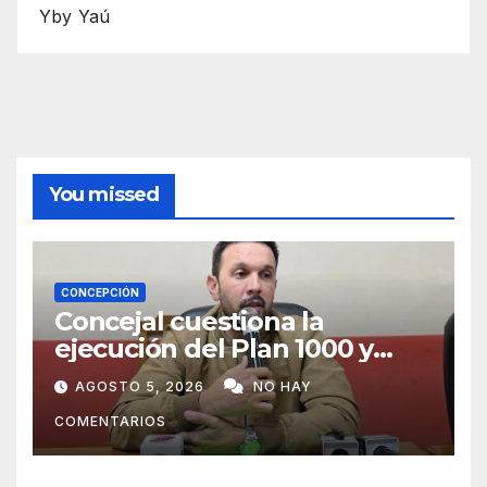
Yby Yaú
You missed
CONCEPCIÓN
Concejal cuestiona la
ejecución del Plan 1000 y
pide mayor participación del
AGOSTO 5, 2026
NO HAY
municipio
COMENTARIOS