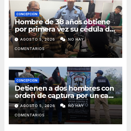
CONCEPCIÓN
Hombre de 38 años obtiene
por primera vez su cédula de
identidad en Concepción
AGOSTO 5, 2026
NO HAY
COMENTARIOS
CONCEPCIÓN
Detienen a dos hombres con
orden de captura por un caso
de abigeato
AGOSTO 5, 2026
NO HAY
COMENTARIOS