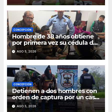
municipio
CONCEPCIÓN
Hombre de 38 años obtiene
por primera vez su cédula de
identidad en Concepción
AGO 5, 2026
CONCEPCIÓN
Detienen a dos hombres con
orden de captura por un caso
de abigeato
AGO 5, 2026