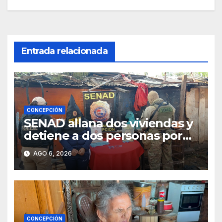
entradas
Entrada relacionada
CONCEPCIÓN
SENAD allana dos viviendas y
detiene a dos personas por
presunto microtráfico en
AGO 6, 2026
Concepción
CONCEPCIÓN