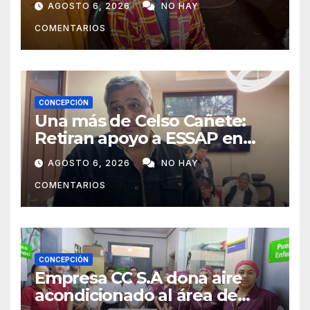
AGOSTO 6, 2026
NO HAY
campaña solidaria para
COMENTARIOS
ayudarlas
CONCEPCIÓN
Una más de Celso Cañete:
Retiran apoyo a ESSAP en
Concepción
AGOSTO 6, 2026
NO HAY
COMENTARIOS
CONCEPCIÓN
Empresa CC S.A dona aire
acondicionado al área de