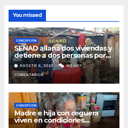
You missed
CONCEPCIÓN
SENAD allana dos viviendas y
detiene a dos personas por
presunto microtráfico en
AGOSTO 6, 2026
NO HAY
Concepción
COMENTARIOS
CONCEPCIÓN
Madre e hija con ceguera
viven en condiciones
precarias y vecinos impulsan