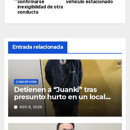
de
confirmarse
vehículo estacionado
inexigibilidad de otra
entradas
conducta
Entrada relacionada
CONCEPCIÓN
Detienen a “Juanki” tras
presunto hurto en un local
comercial
AGO 6, 2026