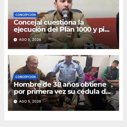
CONCEPCIÓN
Concejal cuestiona la
ejecución del Plan 1000 y pide
mayor participación del
AGO 5, 2026
municipio
CONCEPCIÓN
Hombre de 38 años obtiene
por primera vez su cédula de
identidad en Concepción
AGO 5, 2026