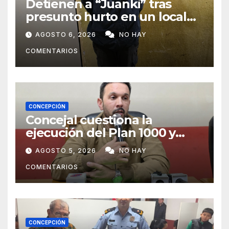
Detienen a “Juanki” tras
presunto hurto en un local
comercial
AGOSTO 6, 2026
NO HAY
COMENTARIOS
CONCEPCIÓN
Concejal cuestiona la
ejecución del Plan 1000 y
pide mayor participación del
AGOSTO 5, 2026
NO HAY
municipio
COMENTARIOS
CONCEPCIÓN