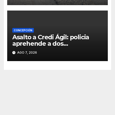
CONCEPCIÓN
Asalto a Credi Ágil: policia
aprehende a dos
sospechosos e incauta
AGO 7, 2026
evidencias en Concepción