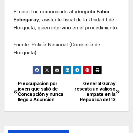
El caso fue comunicado al
abogado Fabio
Echegaray
, asistente fiscal de la Unidad I de
Horqueta, quien intervino en el procedimiento.
Fuente: Policía Nacional (Comisaría de
Horqueta)
Preocupación por
General Garay
Navegación
joven que salió de
rescata un valioso
Concepción y nunca
empate en la
de
llegó a Asunción
República del 13
entradas