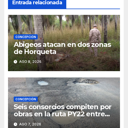
Entrada relacionada
CONCEPCIÓN
Abigeos atacan en dos zonas
de Horqueta
AGO 8, 2026
CONCEPCIÓN
Seis consorcios compiten por
obras en la ruta PY22 entre
Concepción y Vallemí
AGO 7, 2026