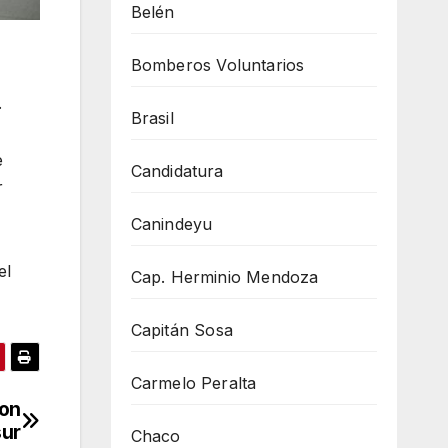
Belén
Bomberos Voluntarios
.
Brasil
e
Candidatura
r
Canindeyu
el
Cap. Herminio Mendoza
Capitán Sosa
Carmelo Peralta
con
sur
Chaco