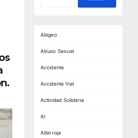
Abigeo
Abuso Sexual
los
a
Accidente
n.
Accidente Vial
Actividad Solidaria
AI
Albirroja