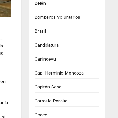
Belén
Bomberos Voluntarios
Brasil
os
Candidatura
la
ua
Canindeyu
Cap. Herminio Mendoza
l
ión
Capitán Sosa
Carmelo Peralta
anía
Chaco
 si