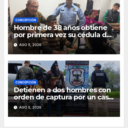
CONCEPCIÓN
Hombre de 38 años obtiene
por primera vez su cédula de
identidad en Concepción
AGO 5, 2026
CONCEPCIÓN
Detienen a dos hombres con
orden de captura por un caso
de abigeato
AGO 5, 2026