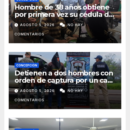
Hombre de 38 años obtiene
por primera vez su cédula de
identidad en Concepción
AGOSTO 5, 2026
NO HAY
COMENTARIOS
CONCEPCIÓN
Detienen a dos hombres con
orden de captura por un caso
de abigeato
AGOSTO 5, 2026
NO HAY
COMENTARIOS