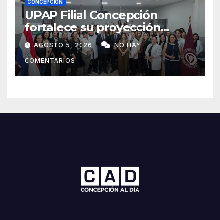
CONCEPCIÓN
UPAP Filial Concepción
fortalece su proyección
internacional con la visita del
AGOSTO 5, 2026
NO HAY
Prof. Dr. Antonio Castaño,
COMENTARIOS
referente de la Universidad
de Sevilla