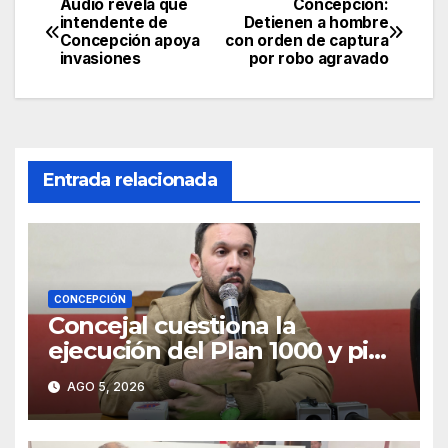
Audio revela que
Concepción:
Navegación
intendente de
Detienen a hombre
Concepción apoya
con orden de captura
de
invasiones
por robo agravado
entradas
Entrada relacionada
CONCEPCIÓN
Concejal cuestiona la
ejecución del Plan 1000 y pide
mayor participación del
AGO 5, 2026
municipio