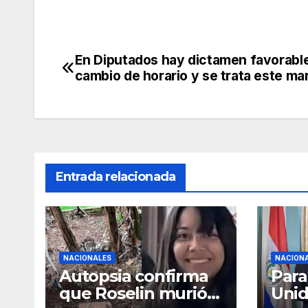
En Diputados hay dictamen favorabl
Navegación
cambio de horario y se trata este ma
de
entradas
Entrada relacionada
NACIONALES
NACION
Autopsia confirma
Para
que Roselin murió
Unid