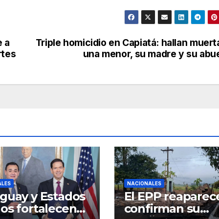
e a
Triple homicidio en Capiatá: hallan muert
rtes
una menor, su madre y su abu
ALES
NACIONALES
guay y Estados
El EPP reaparec
os fortalecen
confirman su