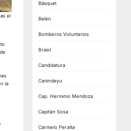
Básquet
as el
Belén
Bomberos Voluntarios
to
Brasil
 de
Candidatura
nes
Canindeyu
n la
Cap. Herminio Mendoza
Capitán Sosa
n
Carmelo Peralta