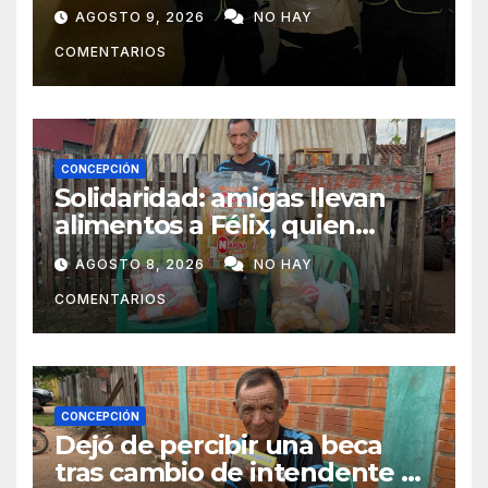
y fue aprehendido
AGOSTO 9, 2026
NO HAY
COMENTARIOS
CONCEPCIÓN
Solidaridad: amigas llevan
alimentos a Félix, quien
ahora vende caramelos para
AGOSTO 8, 2026
NO HAY
subsistir
COMENTARIOS
CONCEPCIÓN
Dejó de percibir una beca
tras cambio de intendente y