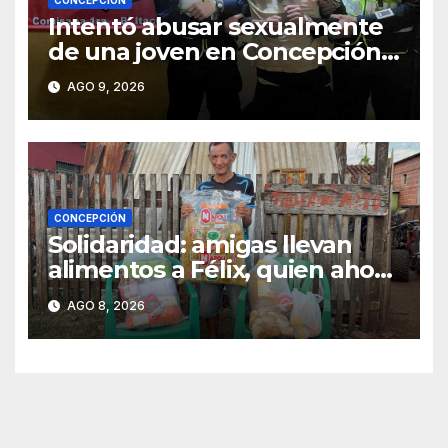
Intentó abusar sexualmente
de una joven en Concepción y
fue aprehendido
AGO 9, 2026
CONCEPCIÓN
Solidaridad: amigas llevan
alimentos a Félix, quien ahora
vende caramelos para
AGO 8, 2026
subsistir