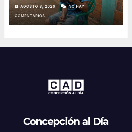
ahora vende caramelos para
AGOSTO 8, 2026
NO HAY
subsistir
COMENTARIOS
Concepción al Día