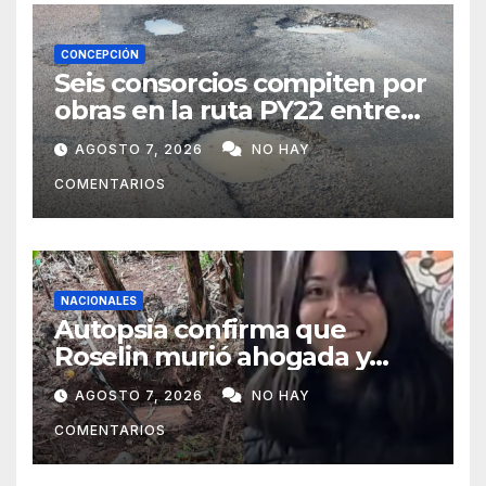
CONCEPCIÓN
Seis consorcios compiten por
obras en la ruta PY22 entre
Concepción y Vallemí
AGOSTO 7, 2026
NO HAY
COMENTARIOS
NACIONALES
Autopsia confirma que
Roselin murió ahogada y
luego sufrió una violenta
AGOSTO 7, 2026
NO HAY
mutilación
COMENTARIOS