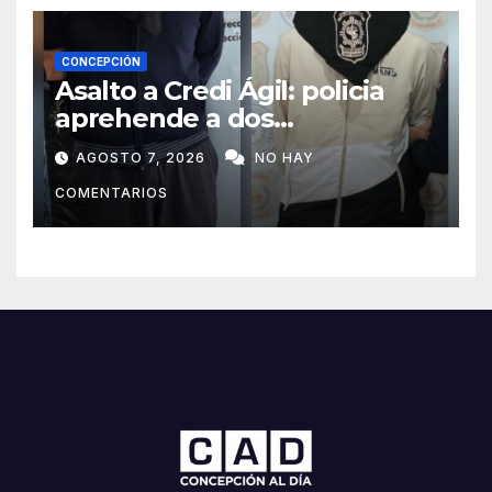
CONCEPCIÓN
Asalto a Credi Ágil: policia
aprehende a dos
sospechosos e incauta
AGOSTO 7, 2026
NO HAY
evidencias en Concepción
COMENTARIOS