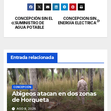
CONCEPCIÓN SIN EL
CONCEPCION:SIN
Navegación
SUMINISTRO DE
ENERGÍA ELECTRICA
AGUA POTABLE
de
entradas
Entrada relacionada
CONCEPCIÓN
Abigeos atacan en dos zonas
de Horqueta
AGO 8, 2026