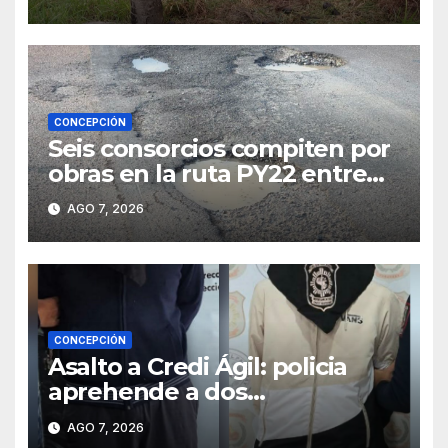
CONCEPCIÓN
Seis consorcios compiten por
obras en la ruta PY22 entre
Concepción y Vallemí
AGO 7, 2026
CONCEPCIÓN
Asalto a Credi Ágil: policia
aprehende a dos
sospechosos e incauta
AGO 7, 2026
evidencias en Concepción