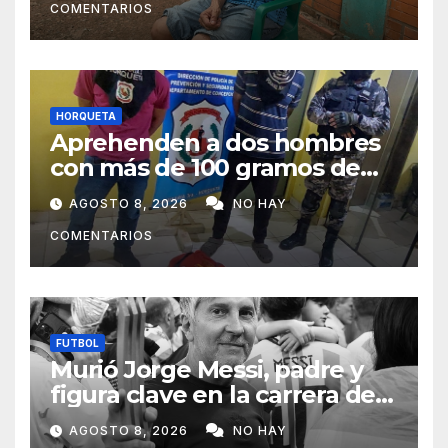
COMENTARIOS
HORQUETA
Aprehenden a dos hombres
con más de 100 gramos de
supuesta marihuana en
AGOSTO 8, 2026
NO HAY
Horqueta
COMENTARIOS
FUTBOL
Murió Jorge Messi, padre y
figura clave en la carrera de
Lionel Messi
AGOSTO 8, 2026
NO HAY