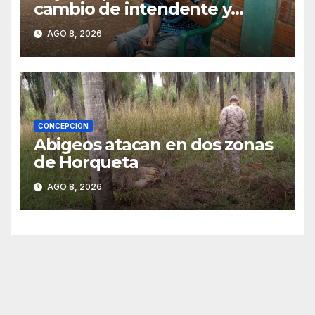
cambio de intendente y
ahora vende caramelos para
AGO 8, 2026
subsistir
CONCEPCIÓN
Abigeos atacan en dos zonas
de Horqueta
AGO 8, 2026