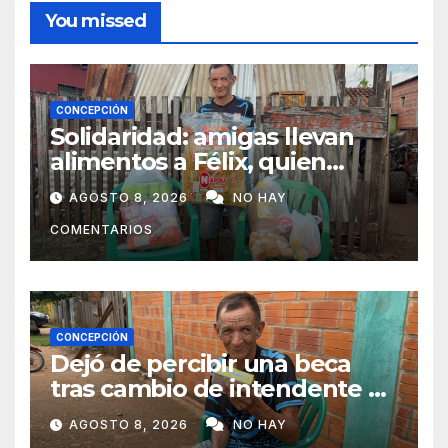
You missed
CONCEPCIÓN
Solidaridad: amigas llevan
alimentos a Félix, quien
ahora vende caramelos para
AGOSTO 8, 2026
NO HAY
subsistir
COMENTARIOS
CONCEPCIÓN
Dejó de percibir una beca
tras cambio de intendente y
ahora vende caramelos para
AGOSTO 8, 2026
NO HAY
subsistir