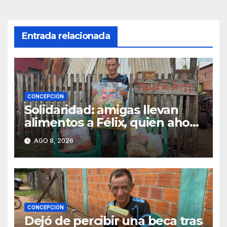
entradas
Entrada relacionada
CONCEPCIÓN
Solidaridad: amigas llevan
alimentos a Félix, quien ahora
vende caramelos para
AGO 8, 2026
subsistir
CONCEPCIÓN
Dejó de percibir una beca tras