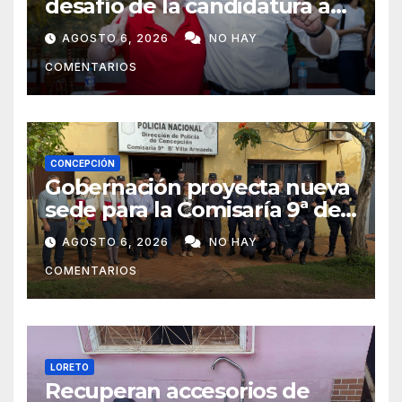
desafío de la candidatura a
concejal tras la renuncia de
AGOSTO 6, 2026
NO HAY
Lourdes Carduz
COMENTARIOS
CONCEPCIÓN
Gobernación proyecta nueva
sede para la Comisaría 9ª de
Villa Armando tras verificar
AGOSTO 6, 2026
NO HAY
las condiciones edilicias
COMENTARIOS
LORETO
Recuperan accesorios de