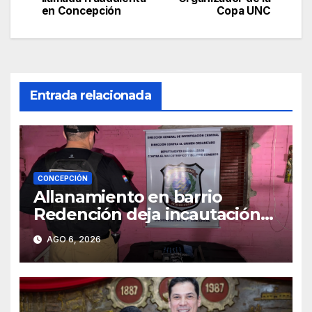
de
en Concepción
Copa UNC
entradas
Entrada relacionada
CONCEPCIÓN
Allanamiento en barrio
Redención deja incautación
de presunta cocaína tipo
AGO 6, 2026
crack en Concepción