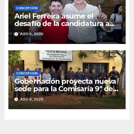
CONCEPCIÓN
Ariel Ferreira asume el
desafío de la candidatura a
concejal tras la renuncia de
AGO 6, 2026
Lourdes Carduz
CONCEPCIÓN
Gobernación proyecta nueva
sede para la Comisaría 9ª de
Villa Armando tras verificar
AGO 6, 2026
las condiciones edilicias