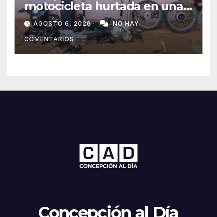
motocicleta hurtada en una
zona boscosa de Loreto
AGOSTO 6, 2026
NO HAY
COMENTARIOS
Concepción al Día