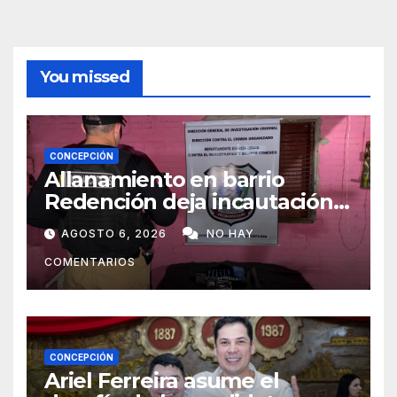
You missed
CONCEPCIÓN
Allanamiento en barrio
Redención deja incautación
de presunta cocaína tipo
AGOSTO 6, 2026
NO HAY
crack en Concepción
COMENTARIOS
CONCEPCIÓN
Ariel Ferreira asume el