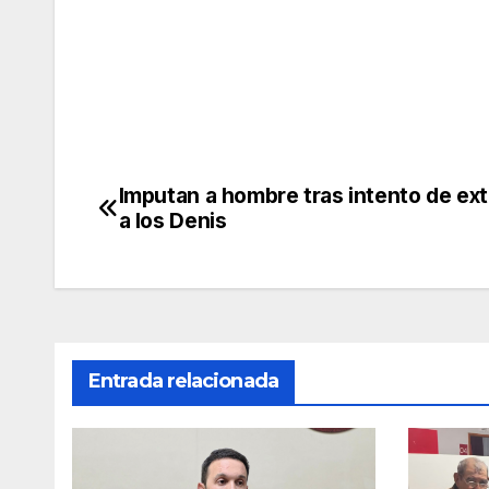
Imputan a hombre tras intento de ext
Navegación
a los Denis
de
entradas
Entrada relacionada