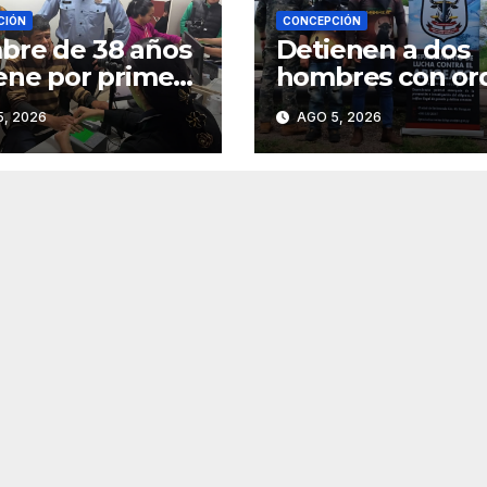
CIÓN
CONCEPCIÓN
re de 38 años
Detienen a dos
ene por primera
hombres con or
su cédula de
de captura por 
, 2026
AGO 5, 2026
tidad en
caso de abigeat
cepción