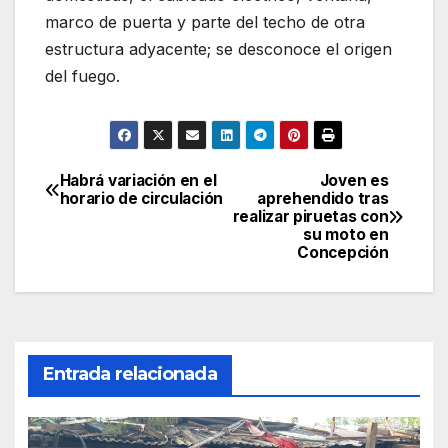
marco de puerta y parte del techo de otra
estructura adyacente; se desconoce el origen
del fuego.
Habrá variación en el
Joven es
Navegación
horario de circulación
aprehendido tras
realizar piruetas con
de
su moto en
Concepción
entradas
Entrada relacionada