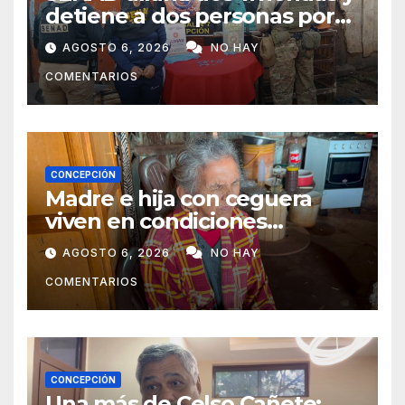
detiene a dos personas por
presunto microtráfico en
AGOSTO 6, 2026
NO HAY
Concepción
COMENTARIOS
CONCEPCIÓN
Madre e hija con ceguera
viven en condiciones
precarias y vecinos impulsan
AGOSTO 6, 2026
NO HAY
campaña solidaria para
COMENTARIOS
ayudarlas
CONCEPCIÓN
Una más de Celso Cañete: