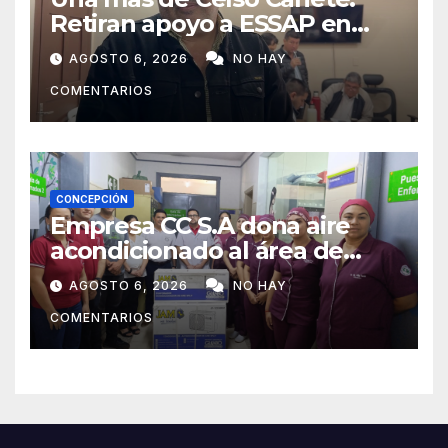
Retiran apoyo a ESSAP en
Concepción
AGOSTO 6, 2026
NO HAY
COMENTARIOS
CONCEPCIÓN
Empresa CC S.A dona aire
acondicionado al área de
maternidad del IPS de
AGOSTO 6, 2026
NO HAY
Concepción
COMENTARIOS