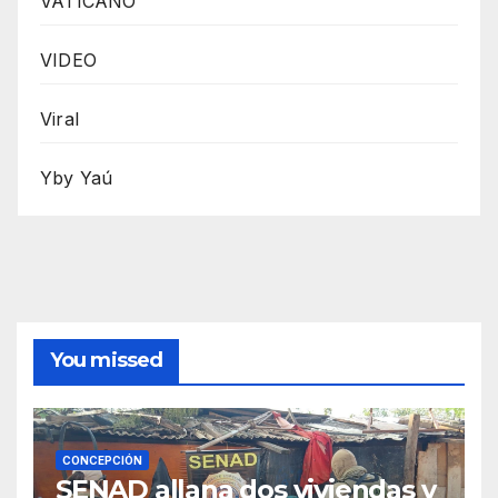
VATICANO
VIDEO
Viral
Yby Yaú
You missed
CONCEPCIÓN
SENAD allana dos viviendas y