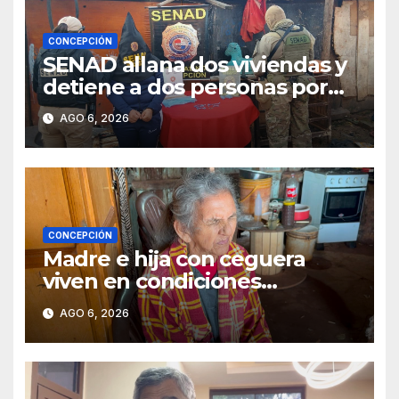
CONCEPCIÓN
SENAD allana dos viviendas y
detiene a dos personas por
presunto microtráfico en
AGO 6, 2026
Concepción
CONCEPCIÓN
Madre e hija con ceguera
viven en condiciones
precarias y vecinos impulsan
AGO 6, 2026
campaña solidaria para
ayudarlas