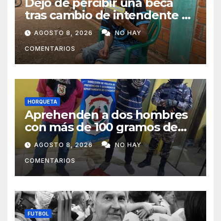
Dejó de percibir una beca
tras cambio de intendente y
ahora vende caramelos para
AGOSTO 8, 2026
NO HAY
subsistir
COMENTARIOS
HORQUETA
Aprehenden a dos hombres
con más de 100 gramos de
supuesta marihuana en
AGOSTO 8, 2026
NO HAY
Horqueta
COMENTARIOS
FUTBOL