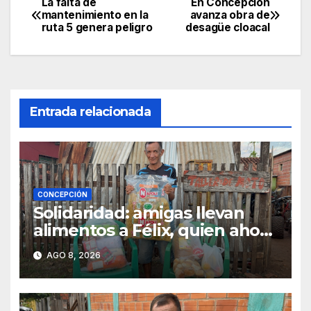
La falta de
En Concepción
Navegación
mantenimiento en la
avanza obra de
ruta 5 genera peligro
desagüe cloacal
de
entradas
Entrada relacionada
CONCEPCIÓN
Solidaridad: amigas llevan
alimentos a Félix, quien ahora
vende caramelos para
AGO 8, 2026
subsistir