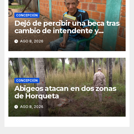
CONCEPCIÓN
Dejó de percibir una beca tras
cambio de intendente y
ahora vende caramelos para
AGO 8, 2026
subsistir
CONCEPCIÓN
Abigeos atacan en dos zonas
de Horqueta
AGO 8, 2026