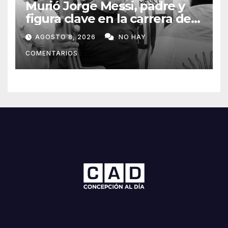
Murió Jorge Messi, padre y
figura clave en la carrera de
Lionel Messi
AGOSTO 8, 2026
NO HAY
COMENTARIOS