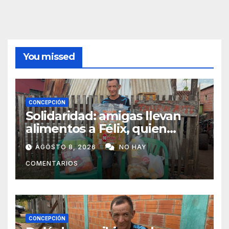
You missed
CONCEPCIÓN
Solidaridad: amigas llevan
alimentos a Félix, quien
ahora vende caramelos para
AGOSTO 8, 2026
NO HAY
subsistir
COMENTARIOS
CONCEPCIÓN