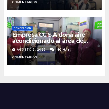
COMENTARIOS
CONCEPCIÓN
Empresa CC S.A dona aire
acondicionado al área de
maternidad del IPS de
AGOSTO 6, 2026
NO HAY
Concepción
COMENTARIOS