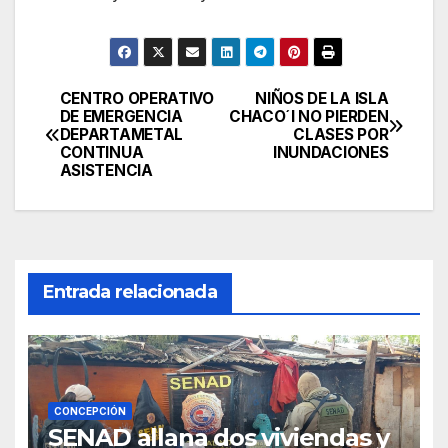
CENTRO OPERATIVO
NIÑOS DE LA ISLA
Navegación
DE EMERGENCIA
CHACO´I NO PIERDEN
DEPARTAMETAL
CLASES POR
de
CONTINUA
INUNDACIONES
ASISTENCIA
entradas
Entrada relacionada
CONCEPCIÓN
SENAD allana dos viviendas y