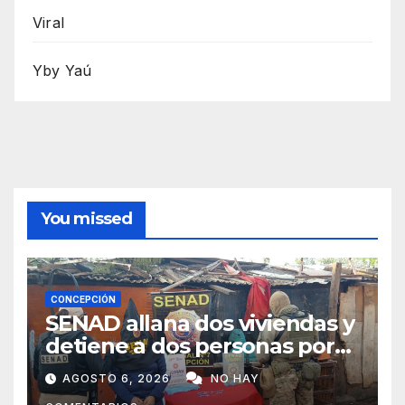
Viral
Yby Yaú
You missed
CONCEPCIÓN
SENAD allana dos viviendas y
detiene a dos personas por
presunto microtráfico en
AGOSTO 6, 2026
NO HAY
Concepción