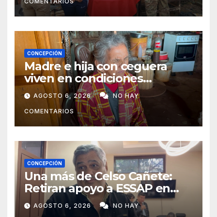
COMENTARIOS
CONCEPCIÓN
Madre e hija con ceguera
viven en condiciones
precarias y vecinos impulsan
AGOSTO 6, 2026
NO HAY
campaña solidaria para
COMENTARIOS
ayudarlas
CONCEPCIÓN
Una más de Celso Cañete:
Retiran apoyo a ESSAP en
Concepción
AGOSTO 6, 2026
NO HAY