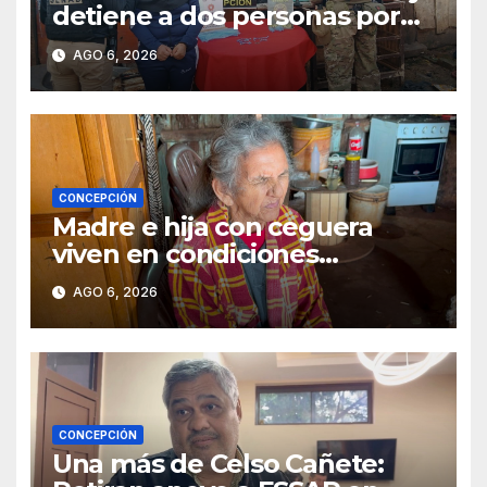
detiene a dos personas por
presunto microtráfico en
AGO 6, 2026
Concepción
CONCEPCIÓN
Madre e hija con ceguera
viven en condiciones
precarias y vecinos impulsan
AGO 6, 2026
campaña solidaria para
ayudarlas
CONCEPCIÓN
Una más de Celso Cañete: