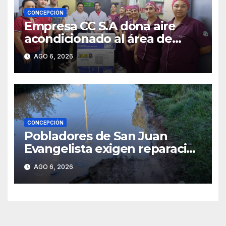
CONCEPCIÓN
Empresa CC S.A dona aire
acondicionado al área de
maternidad del IPS de
AGO 6, 2026
Concepción
CONCEPCIÓN
Pobladores de San Juan
Evangelista exigen reparación
urgente de caminos vecinales
AGO 6, 2026