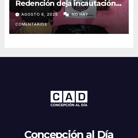
Redención deja incautación
de presunta cocaína tipo
AGOSTO 6, 2026
NO HAY
crack en Concepción
COMENTARIOS
Concepción al Día