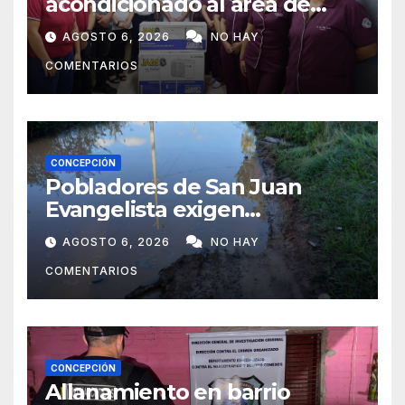
acondicionado al área de
maternidad del IPS de
AGOSTO 6, 2026
NO HAY
Concepción
COMENTARIOS
CONCEPCIÓN
Pobladores de San Juan
Evangelista exigen
reparación urgente de
AGOSTO 6, 2026
NO HAY
caminos vecinales
COMENTARIOS
CONCEPCIÓN
Allanamiento en barrio