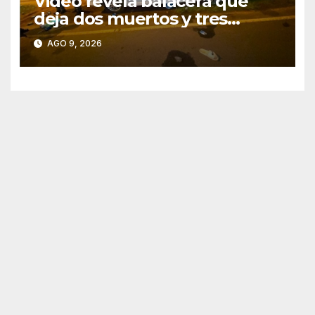
Video revela balacera que
deja dos muertos y tres
heridos en Tava’ i, Caazapá
AGO 9, 2026