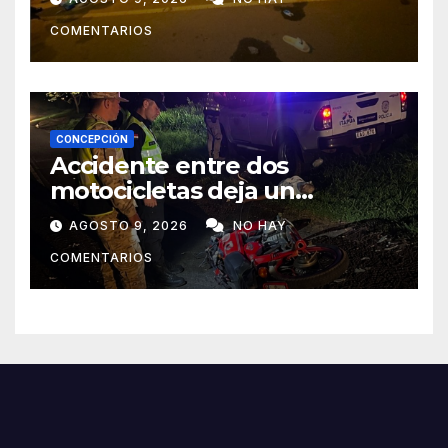
COMENTARIOS
CONCEPCIÓN
Accidente entre dos
motocicletas deja un
fallecido y dos heridos en Yby
AGOSTO 9, 2026
NO HAY
Yaú
COMENTARIOS