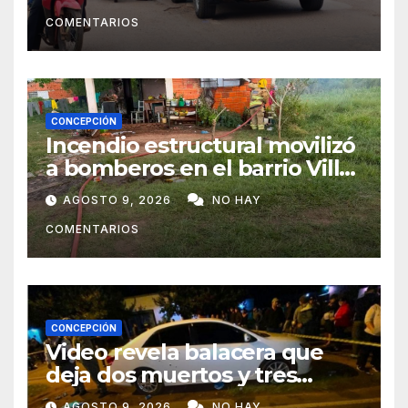
COMENTARIOS
CONCEPCIÓN
Incendio estructural movilizó
a bomberos en el barrio Villa
Alta
AGOSTO 9, 2026
NO HAY
COMENTARIOS
CONCEPCIÓN
Video revela balacera que
deja dos muertos y tres
heridos en Tava’ i, Caazapá
AGOSTO 9, 2026
NO HAY