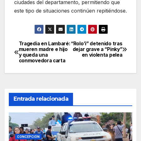
ciudades del departamento, permitiendo que
este tipo de situaciones continúen repitiéndose.
Tragedia en Lambaré:
“Rolo’i” detenido tras
Navegación
mueren madre e hijo
dejar grave a “Pinky”
y queda una
en violenta pelea
de
conmovedora carta
entradas
Entrada relacionada
CONCEPCIÓN