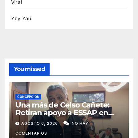
Viral
Yby Yaú
You missed
CONCEPCIÓN
Una más de Celso Cañete:
Retiran apoyo a ESSAP en
Concepción
AGOSTO 6, 2026
NO HAY
COMENTARIOS