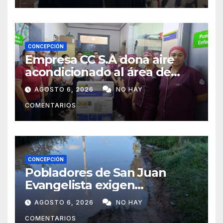
CONCEPCIÓN
Empresa CC S.A dona aire
acondicionado al área de
maternidad del IPS de
AGOSTO 6, 2026
NO HAY
Concepción
COMENTARIOS
CONCEPCIÓN
Pobladores de San Juan
Evangelista exigen
reparación urgente de
AGOSTO 6, 2026
NO HAY
caminos vecinales
COMENTARIOS