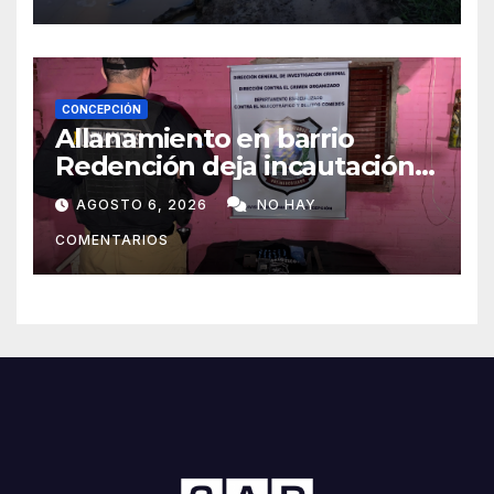
CONCEPCIÓN
Allanamiento en barrio
Redención deja incautación
de presunta cocaína tipo
AGOSTO 6, 2026
NO HAY
crack en Concepción
COMENTARIOS