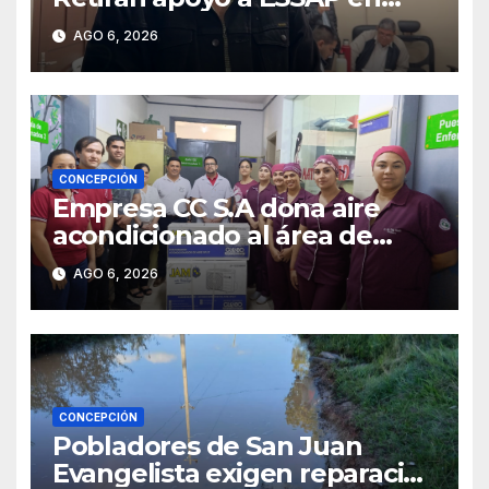
Concepción
AGO 6, 2026
CONCEPCIÓN
Empresa CC S.A dona aire
acondicionado al área de
maternidad del IPS de
AGO 6, 2026
Concepción
CONCEPCIÓN
Pobladores de San Juan
Evangelista exigen reparación