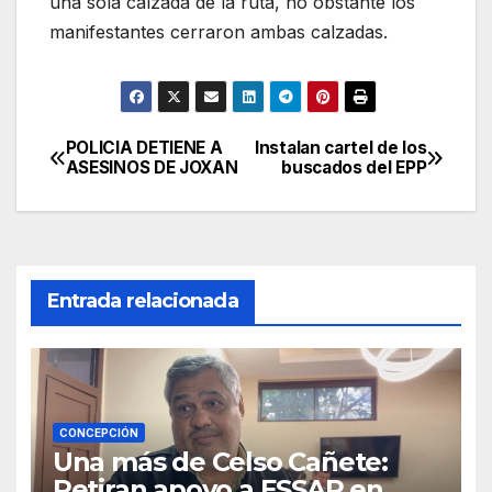
una sola calzada de la ruta, no obstante los
manifestantes cerraron ambas calzadas.
POLICIA DETIENE A
Instalan cartel de los
Navegación
ASESINOS DE JOXAN
buscados del EPP
de
entradas
Entrada relacionada
CONCEPCIÓN
Una más de Celso Cañete:
Retiran apoyo a ESSAP en