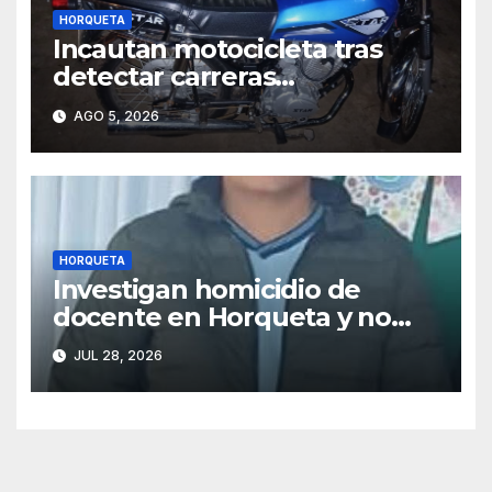
HORQUETA
Incautan motocicleta tras
detectar carreras
clandestinas y maniobras
AGO 5, 2026
peligrosas en Horqueta
HORQUETA
Investigan homicidio de
docente en Horqueta y no
descartan vínculo con
JUL 28, 2026
préstamos de dinero