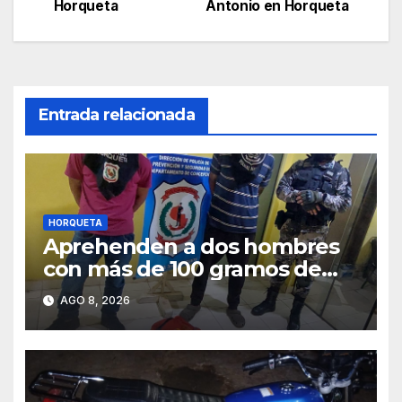
de
Horqueta
Antonio en Horqueta
entradas
Entrada relacionada
HORQUETA
Aprehenden a dos hombres
con más de 100 gramos de
supuesta marihuana en
AGO 8, 2026
Horqueta