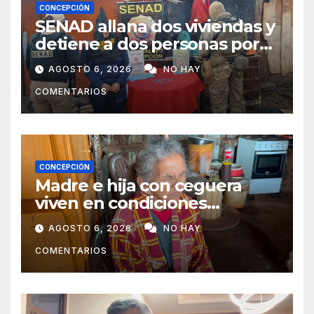
CONCEPCIÓN
SENAD allana dos viviendas y
detiene a dos personas por
presunto microtráfico en
AGOSTO 6, 2026
NO HAY
Concepción
COMENTARIOS
CONCEPCIÓN
Madre e hija con ceguera
viven en condiciones
precarias y vecinos impulsan
AGOSTO 6, 2026
NO HAY
campaña solidaria para
COMENTARIOS
ayudarlas