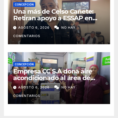
CONCEPCIÓN
Una más de Celso Cañete:
Retiran apoyo a ESSAP en
Concepción
AGOSTO 6, 2026
NO HAY
COMENTARIOS
CONCEPCIÓN
Empresa CC S.A dona aire
acondicionado al área de
maternidad del IPS de
AGOSTO 6, 2026
NO HAY
Concepción
COMENTARIOS