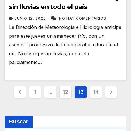
sin lluvias en todo el país
JUNIO 12, 2025
NO HAY COMENTARIOS
La Dirección de Meteorología e Hidrología anticipa
para este jueves un amanecer frío, con un
ascenso progresivo de la temperatura durante el
día. No se esperan lluvias, con cielo
parcialmente…
Paginación
1
…
12
13
14
de
entradas
Buscar