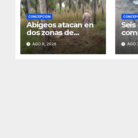
CONCEPCIÓN
CONCEP
Abigeos atacan en
Seis
dos zonas de
comp
Horqueta
en l
AGO 8, 2026
AGO 7
entr
Vall