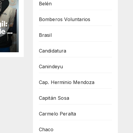
Belén
Bomberos Voluntarios
il:
de a
Brasil
 e
ias
Candidatura
Canindeyu
Cap. Herminio Mendoza
Capitán Sosa
Carmelo Peralta
Chaco