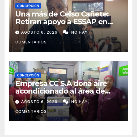
CONCEPCIÓN
Una más de Celso Cañete:
Retiran apoyo a ESSAP en
Concepción
AGOSTO 6, 2026
NO HAY
COMENTARIOS
CONCEPCIÓN
Empresa CC S.A dona aire
acondicionado al área de
maternidad del IPS de
AGOSTO 6, 2026
NO HAY
Concepción
COMENTARIOS