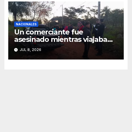
NACIONALES
Un comerciante fue
asesinado mientras viajaba
junto a su hija de 4 años
JUL 8, 2026