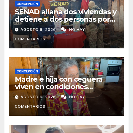
CONCEPCIÓN
SENAD allana dos viviendas y
detiene a dos personas por
presunto microtráfico en
AGOSTO 6, 2026
NO HAY
Concepción
COMENTARIOS
CONCEPCIÓN
Madre e hija con ceguera
viven en condiciones
precarias y vecinos impulsan
AGOSTO 6, 2026
NO HAY
campaña solidaria para
COMENTARIOS
ayudarlas