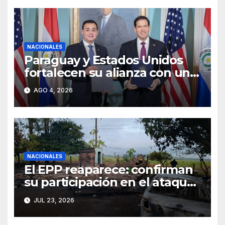
NACIONALES
Paraguay y Estados Unidos
fortalecen su alianza con un
acuerdo de cooperación
AGO 4, 2026
estratégica en materia
nuclear civil
NACIONALES
El EPP reaparece: confirman
su participación en el ataque
de Canindeyú
JUL 23, 2026