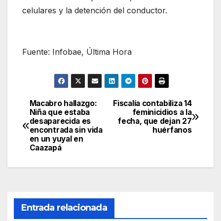
celulares y la detención del conductor.
Fuente: Infobae, Última Hora
Macabro hallazgo:
Fiscalía contabiliza 14
Navegación
Niña que estaba
feminicidios a la
desaparecida es
fecha, que dejan 27
de
encontrada sin vida
huérfanos
en un yuyal en
entradas
Caazapá
Entrada relacionada