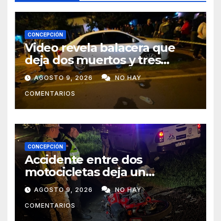
CONCEPCIÓN
Video revela balacera que
deja dos muertos y tres
heridos en Tava’ i, Caazapá
AGOSTO 9, 2026
NO HAY
COMENTARIOS
CONCEPCIÓN
Accidente entre dos
motocicletas deja un
fallecido y dos heridos en Yby
AGOSTO 9, 2026
NO HAY
Yaú
COMENTARIOS