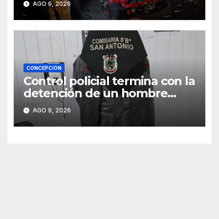
AGO 9, 2026
CONCEPCIÓN
Control policial termina con la
detención de un hombre
requerido por la justicia
AGO 9, 2026