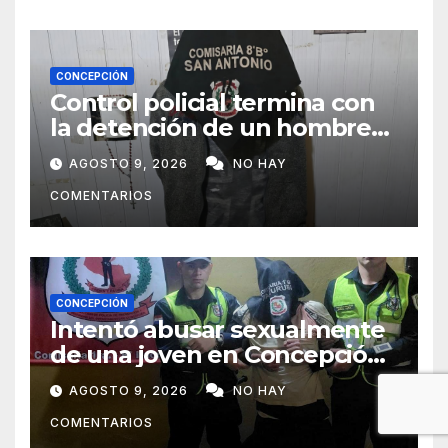
CONCEPCIÓN
Control policial termina con
la detención de un hombre
requerido por la justicia
AGOSTO 9, 2026
NO HAY
COMENTARIOS
CONCEPCIÓN
Intentó abusar sexualmente
de una joven en Concepción
y fue aprehendido
AGOSTO 9, 2026
NO HAY
COMENTARIOS