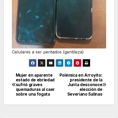
Celulares a ser peritados (gentileza)
Mujer en aparente
Polémica en Arroyito:
Navegación
estado de ebriedad
presidente de la
sufrió graves
Junta desconoce
de
quemaduras al caer
elección de
sobre una fogata
Severiano Salinas
entradas