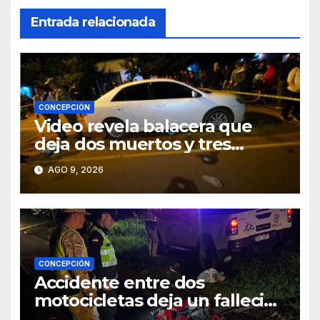
Entrada relacionada
CONCEPCIÓN
Video revela balacera que
deja dos muertos y tres
heridos en Tava’ i, Caazapá
AGO 9, 2026
CONCEPCIÓN
Accidente entre dos
motocicletas deja un fallecido
y dos heridos en Yby Yaú