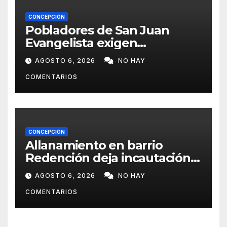
CONCEPCIÓN
Pobladores de San Juan
Evangelista exigen
reparación urgente de
AGOSTO 6, 2026
NO HAY
caminos vecinales
COMENTARIOS
CONCEPCIÓN
Allanamiento en barrio
Redención deja incautación
de presunta cocaína tipo
AGOSTO 6, 2026
NO HAY
crack en Concepción
COMENTARIOS