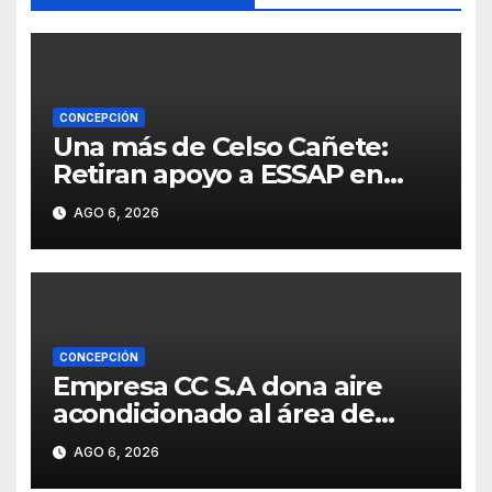
CONCEPCIÓN
Una más de Celso Cañete:
Retiran apoyo a ESSAP en
Concepción
AGO 6, 2026
CONCEPCIÓN
Empresa CC S.A dona aire
acondicionado al área de
maternidad del IPS de
AGO 6, 2026
Concepción