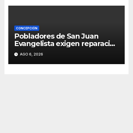
CONCEPCIÓN
Pobladores de San Juan
Evangelista exigen reparación
urgente de caminos vecinales
AGO 6, 2026