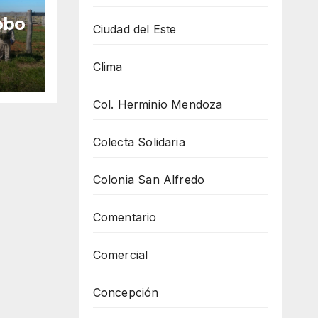
robo
Ciudad del Este
as
Clima
en
 Yaú
Col. Herminio Mendoza
Colecta Solidaria
Colonia San Alfredo
Comentario
Comercial
Concepción