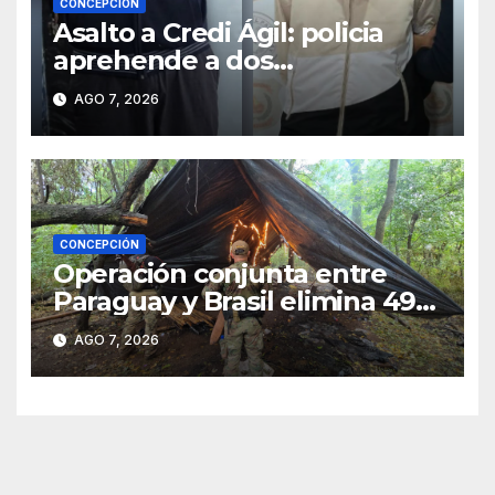
CONCEPCIÓN
Asalto a Credi Ágil: policia
aprehende a dos
sospechosos e incauta
AGO 7, 2026
evidencias en Concepción
CONCEPCIÓN
Operación conjunta entre
Paraguay y Brasil elimina 498
toneladas de marihuana en
AGO 7, 2026
Amambay