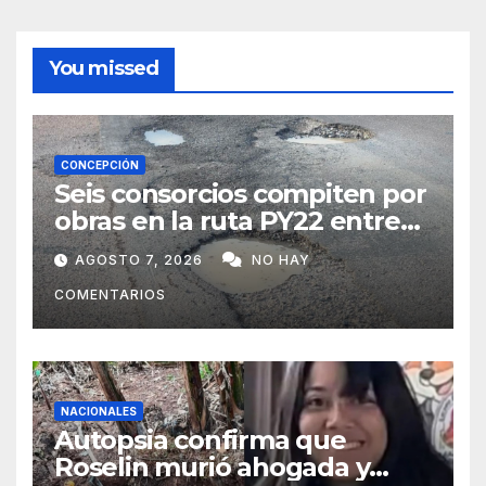
You missed
CONCEPCIÓN
Seis consorcios compiten por
obras en la ruta PY22 entre
Concepción y Vallemí
AGOSTO 7, 2026
NO HAY
COMENTARIOS
NACIONALES
Autopsia confirma que
Roselin murió ahogada y