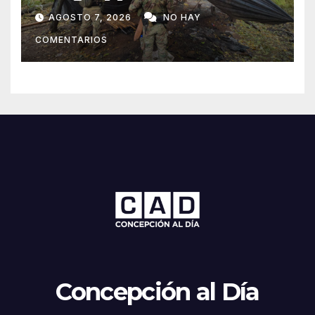
toneladas de marihuana en
AGOSTO 7, 2026
NO HAY
Amambay
COMENTARIOS
Concepción al Día