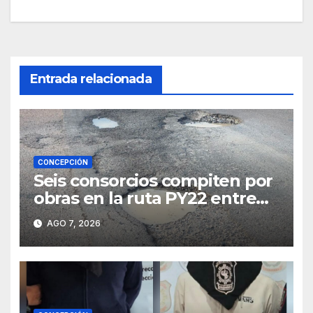
entradas
Entrada relacionada
CONCEPCIÓN
Seis consorcios compiten por
obras en la ruta PY22 entre
Concepción y Vallemí
AGO 7, 2026