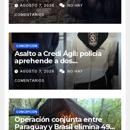
luego sufrió una violenta
AGOSTO 7, 2026
NO HAY
mutilación
COMENTARIOS
CONCEPCIÓN
Asalto a Credi Ágil: policia
aprehende a dos
sospechosos e incauta
AGOSTO 7, 2026
NO HAY
evidencias en Concepción
COMENTARIOS
CONCEPCIÓN
Operación conjunta entre
Paraguay y Brasil elimina 498