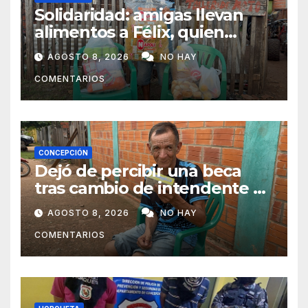
Solidaridad: amigas llevan
alimentos a Félix, quien
ahora vende caramelos para
AGOSTO 8, 2026
NO HAY
subsistir
COMENTARIOS
CONCEPCIÓN
Dejó de percibir una beca
tras cambio de intendente y
ahora vende caramelos para
AGOSTO 8, 2026
NO HAY
subsistir
COMENTARIOS