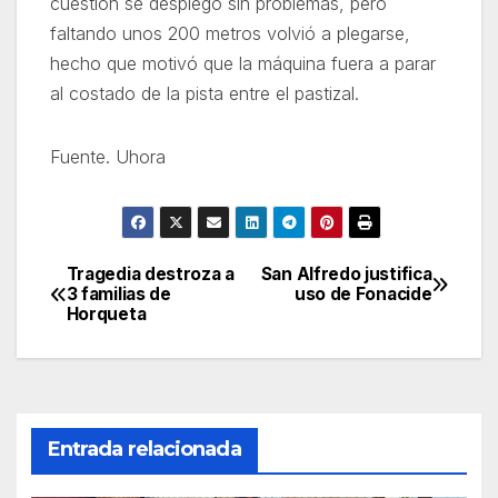
cuestión se desplegó sin problemas, pero
faltando unos 200 metros volvió a plegarse,
hecho que motivó que la máquina fuera a parar
al costado de la pista entre el pastizal.
Fuente. Uhora
Tragedia destroza a
San Alfredo justifica
Navegación
3 familias de
uso de Fonacide
Horqueta
de
entradas
Entrada relacionada