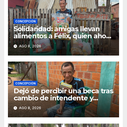
CONCEPCIÓN
Solidaridad: amigas llevan
alimentos a Félix, quien ahora
vende caramelos para
AGO 8, 2026
subsistir
CONCEPCIÓN
Dejó de percibir una beca tras
cambio de intendente y
ahora vende caramelos para
AGO 8, 2026
subsistir