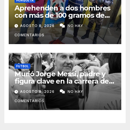
HORQUETA
Aprehenden a dos hombres
con más de 100 gramos de
supuesta marihuana en
AGOSTO 8, 2026
NO HAY
Horqueta
COMENTARIOS
FUTBOL
Murió Jorge Messi, padre y
figura clave en la carrera de
Lionel Messi
AGOSTO 8, 2026
NO HAY
COMENTARIOS